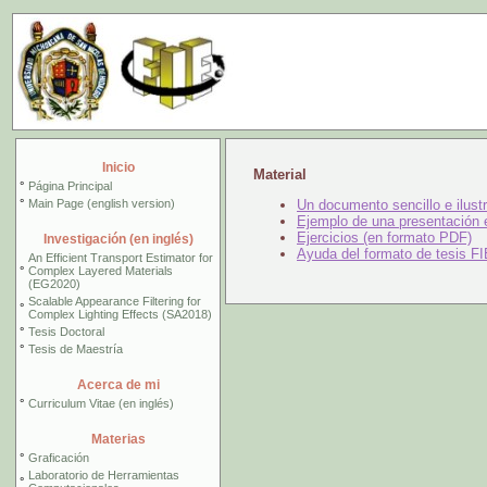
Inicio
Material
°
Página Principal
°
Main Page (english version)
Un documento sencillo e ilust
Ejemplo de una presentación
Ejercicios (en formato PDF)
Investigación (en inglés)
Ayuda del formato de tesis FI
An Efficient Transport Estimator for
°
Complex Layered Materials
(EG2020)
Scalable Appearance Filtering for
°
Complex Lighting Effects (SA2018)
°
Tesis Doctoral
°
Tesis de Maestría
Acerca de mi
°
Curriculum Vitae (en inglés)
Materias
°
Graficación
Laboratorio de Herramientas
°