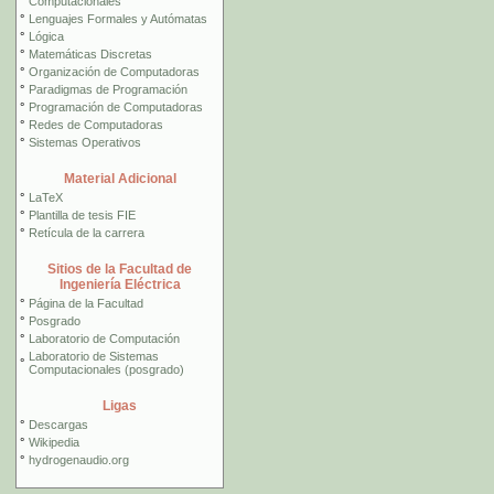
Computacionales
°
Lenguajes Formales y Autómatas
°
Lógica
°
Matemáticas Discretas
°
Organización de Computadoras
°
Paradigmas de Programación
°
Programación de Computadoras
°
Redes de Computadoras
°
Sistemas Operativos
Material Adicional
°
LaTeX
°
Plantilla de tesis FIE
°
Retícula de la carrera
Sitios de la Facultad de
Ingeniería Eléctrica
°
Página de la Facultad
°
Posgrado
°
Laboratorio de Computación
Laboratorio de Sistemas
°
Computacionales (posgrado)
Ligas
°
Descargas
°
Wikipedia
°
hydrogenaudio.org