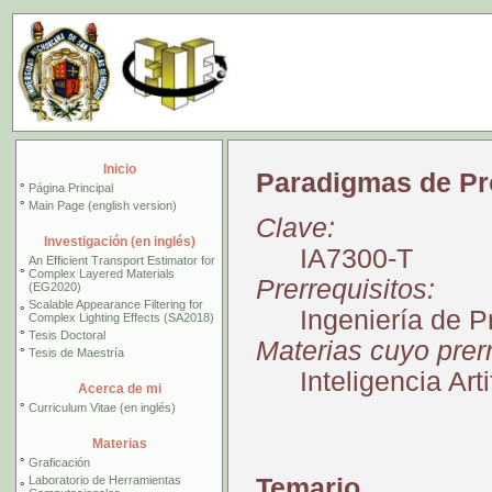
Inicio
Paradigmas de P
°
Página Principal
°
Main Page (english version)
Clave:
Investigación (en inglés)
IA7300-T
An Efficient Transport Estimator for
°
Complex Layered Materials
Prerrequisitos:
(EG2020)
Scalable Appearance Filtering for
°
Ingeniería de 
Complex Lighting Effects (SA2018)
°
Tesis Doctoral
Materias cuyo prer
°
Tesis de Maestría
Inteligencia Art
Acerca de mi
°
Curriculum Vitae (en inglés)
Materias
°
Graficación
Laboratorio de Herramientas
Temario
°