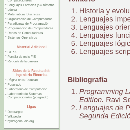
Computacionales
°
Lenguajes Formales y Autómatas
Historia y evol
°
Lógica
°
Matemáticas Discretas
Lenguajes impe
°
Organización de Computadoras
°
Paradigmas de Programación
Lenguajes orie
°
Programación de Computadoras
°
Redes de Computadoras
Lenguajes func
°
Sistemas Operativos
Lenguajes lógi
Material Adicional
Lenguajes scrip
°
LaTeX
°
Plantilla de tesis FIE
°
Retícula de la carrera
Sitios de la Facultad de
Ingeniería Eléctrica
Bibliografía
°
Página de la Facultad
°
Posgrado
°
Laboratorio de Computación
Programming La
Laboratorio de Sistemas
°
Computacionales (posgrado)
Edition.
Ravi Se
Lenguajes de Pr
Ligas
°
Descargas
Segunda Edició
°
Wikipedia
°
hydrogenaudio.org